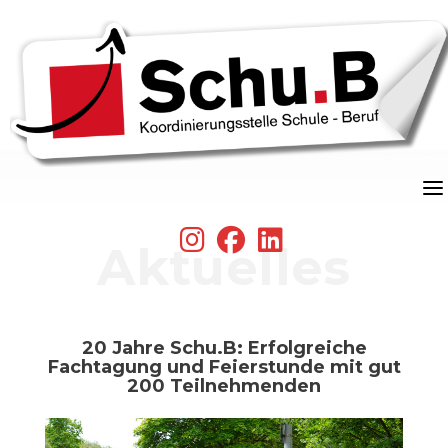
Skip
to
content
fab
fab
fab
Aktuelles
fa-
fa-
fa-
instagram
facebook
linkedin
20 Jahre Schu.B: Erfolgreiche
Fachtagung und Feierstunde mit gut
200 Teilnehmenden