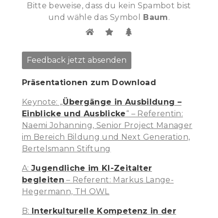
a
Bitte beweise, dass du kein Spambot bist
s
und wähle das Symbol
Baum
.
s
e
d
i
e
Präsentationen zum Download
s
e
Keynote: „
Übergänge in Ausbildung –
s
Einblicke und Ausblicke
“ – Referentin:
F
Naemi Johanning, Senior Project Manager
e
im Bereich Bildung und Next Generation,
l
Bertelsmann Stiftung
d
l
A:
Jugendliche im KI-Zeitalter
e
begleiten
– Referent: Markus Lange-
e
Hegermann, TH OWL
r
B:
Interkulturelle Kompetenz in der
.