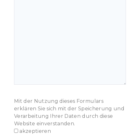
B
Mit der Nutzung dieses Formulars
i
erklären Sie sich mit der Speicherung und
t
Verarbeitung Ihrer Daten durch diese
t
Website einverstanden.
e
akzeptieren
l