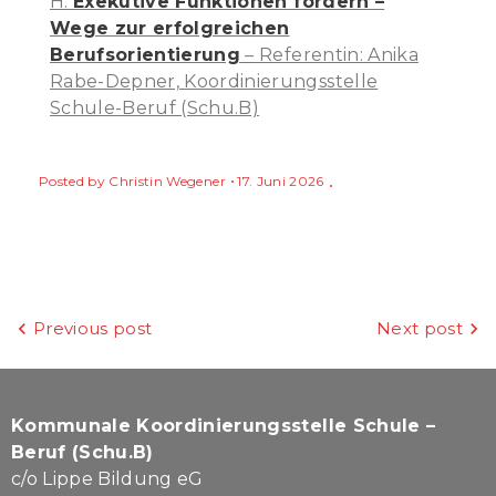
H:
Exekutive Funktionen fördern –
Wege zur erfolgreichen
Berufsorientierung
– Referentin: Anika
Rabe-Depner, Koordinierungsstelle
Schule-Beruf (Schu.B)
Posted by
Christin Wegener
17. Juni 2026
Beitragsnavigation
Previous post
Next post
Kommunale Koordinierungsstelle Schule –
Beruf (Schu.B)
c/o Lippe Bildung eG