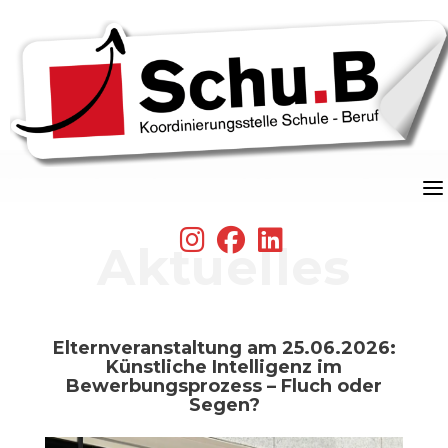
Skip
to
content
fab
fab
fab
Aktuelles
fa-
fa-
fa-
instagram
facebook
linkedin
Elternveranstaltung am 25.06.2026:
Künstliche Intelligenz im
Bewerbungsprozess – Fluch oder
Segen?