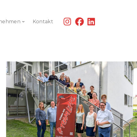
fab
fab
fab
rnehmen
Kontakt
fa-
fa-
fa-
instagram
facebook
linkedin