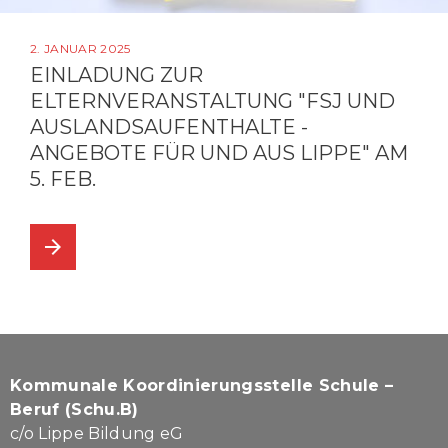
2. JANUAR 2025
EINLADUNG ZUR
ELTERNVERANSTALTUNG "FSJ UND
AUSLANDSAUFENTHALTE -
ANGEBOTE FÜR UND AUS LIPPE" AM
5. FEB.
arrow_forward
Kommunale Koordinierungsstelle Schule –
Beruf (Schu.B)
c/o Lippe Bildung eG