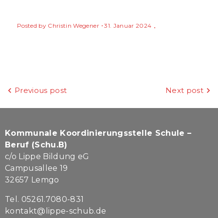
Posted by
Christin Wegener
31. Januar 2024
Beitragsnavigation
Previous post
Next post
Kommunale Koordinierungsstelle Schule –
Beruf (Schu.B)
c/o Lippe Bildung eG
Campusallee 19
32657 Lemgo
Tel. 05261.7080-831
kontakt@lippe-schub.de