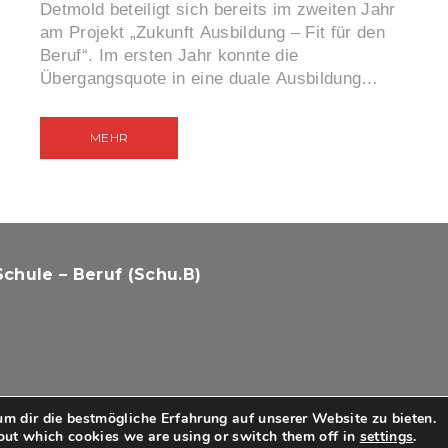
Detmold beteiligt sich bereits im zweiten Jahr
am Projekt „Zukunft Ausbildung – Fit für den
Beruf“. Im ersten Jahr konnte die
Übergangsquote in eine duale Ausbildung…
MEHR
chule – Beruf (Schu.B)
m dir die bestmögliche Erfahrung auf unserer Website zu bieten.
out which cookies we are using or switch them off in
settings
.