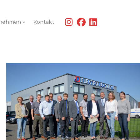
fab
fab
fab
rnehmen
Kontakt
fa-
fa-
fa-
instagram
facebook
linkedin