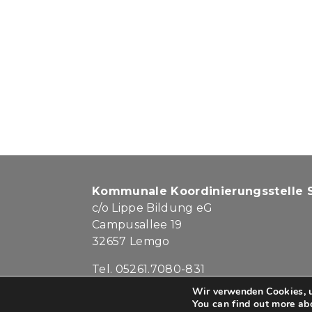
Kommunale Koordinierungsstelle S
c/o Lippe Bildung eG
Campusallee 19
32657 Lemgo
Tel. 05261.7080-831
kontakt@lippe-schub.de
Wir verwenden Cookies, u
You can find out more ab