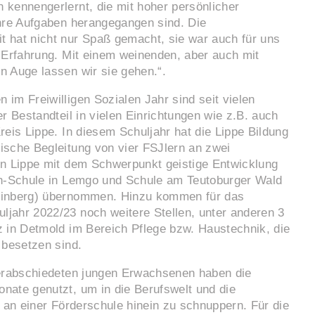
 kennengerlernt, die mit hoher persönlicher
ihre Aufgaben herangegangen sind. Die
 hat nicht nur Spaß gemacht, sie war auch für uns
 Erfahrung. Mit einem weinenden, aber auch mit
n Auge lassen wir sie gehen.“.
im Freiwilligen Sozialen Jahr sind seit vielen
er Bestandteil in vielen Einrichtungen wie z.B. auch
reis Lippe. In diesem Schuljahr hat die Lippe Bildung
ische Begleitung von vier FSJlern an zwei
in Lippe mit dem Schwerpunkt geistige Entwicklung
en-Schule in Lemgo und Schule am Teutoburger Wald
einberg) übernommen. Hinzu kommen für das
jahr 2022/23 noch weitere Stellen, unter anderen 3
z in Detmold im Bereich Pflege bzw. Haustechnik, die
 besetzen sind.
verabschiedeten jungen Erwachsenen haben die
nate genutzt, um in die Berufswelt und die
r an einer Förderschule hinein zu schnuppern. Für die