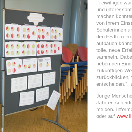
Freiwilligen wa
und interessan
machen konnten
von ihrem Eins
Schülerinnen un
den FSJlern ein
aufbauen könne
tolle, neue Er
sammeln. Dabei
neben den Eindr
zukünftigen We
zurückblicken, 
entscheiden.”, s
Junge Menschen,
Jahr entscheid
melden. Inform
oder auf
www.li