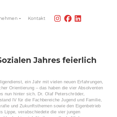
fab
fab
fab
rnehmen
Kontakt
fa-
fa-
fa-
instagram
facebook
linkedin
zialen Jahres feierlich
lligendienst, ein Jahr mit vielen neuen Erfahrungen,
icher Orientierung – das haben die vier Absolventen
s nun hinter sich. Dr. Olaf Peterschröder,
stand IV für die Fachbereiche Jugend und Familie,
rafie und Zukunftsthemen sowie den Eigenbetrieb
s Lippe, verabschiedete die vier jungen