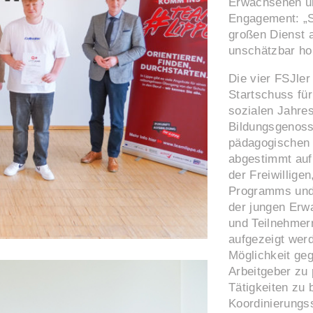
Erwachsenen und
Engagement: „S
großen Dienst a
unschätzbar hoh
Die vier FSJle
Startschuss für
sozialen Jahres
Bildungsgenoss
pädagogischen 
abgestimmt auf 
der Freiwillige
Programms und 
der jungen Erw
und Teilnehmern
aufgezeigt werd
Möglichkeit geg
Arbeitgeber zu 
Tätigkeiten zu 
Koordinierungss