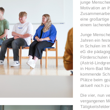
junge Menschen
Motivation an 
Zusammenarbeit
eine großartige
einem lachende
Junge Menschen 
Jahren ein fest
in Schulen im K
eG die pädagog
Förderschulen 
(Astrid-Lindgr
in Horn-Bad M
kommende Schul
Plätze beim gp
aktuell noch zu
Die vier, nun 
vergangenen Mo
Tätigkeitsfelde