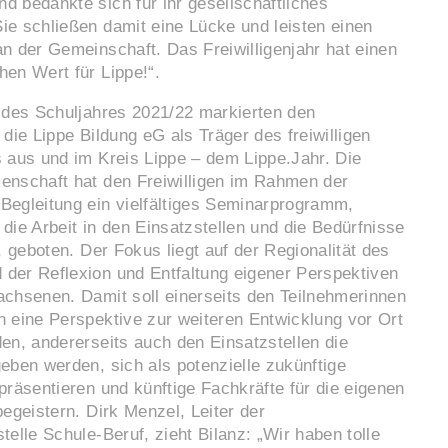
 bedankte sich für ihr gesellschaftliches
ie schließen damit eine Lücke und leisten einen
n der Gemeinschaft. Das Freiwilligenjahr hat einen
en Wert für Lippe!“.
r des Schuljahres 2021/22 markierten den
 die Lippe Bildung eG als Träger des freiwilligen
 aus und im Kreis Lippe – dem Lippe.Jahr. Die
enschaft hat den Freiwilligen im Rahmen der
Begleitung ein vielfältiges Seminarprogramm,
die Arbeit in den Einsatzstellen und die Bedürfnisse
n, geboten. Der Fokus liegt auf der Regionalität des
der Reflexion und Entfaltung eigener Perspektiven
achsenen. Damit soll einerseits den Teilnehmerinnen
 eine Perspektive zur weiteren Entwicklung vor Ort
en, andererseits auch den Einsatzstellen die
eben werden, sich als potenzielle zukünftige
präsentieren und künftige Fachkräfte für die eigenen
begeistern. Dirk Menzel, Leiter der
telle Schule-Beruf, zieht Bilanz: „Wir haben tolle