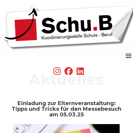
Skip
to
content
fab
fab
fab
Aktuelles
fa-
fa-
fa-
instagram
facebook
linkedin
Einladung zur Elternveranstaltung:
Tipps und Tricks für den Messebesuch
am 05.03.25