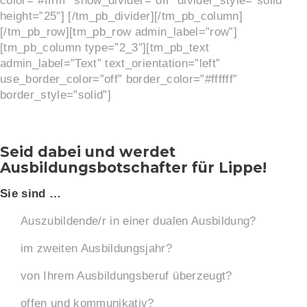
color=”#ffffff” show_divider=”off” divider_style=”solid”
height=”25″] [/tm_pb_divider][/tm_pb_column]
[/tm_pb_row][tm_pb_row admin_label=”row”]
[tm_pb_column type=”2_3″][tm_pb_text
admin_label=”Text” text_orientation=”left”
use_border_color=”off” border_color=”#ffffff”
border_style=”solid”]
Seid dabei und werdet
Ausbildungsbotschafter für Lippe!
Sie sind …
Auszubildende/r in einer dualen Ausbildung?
im zweiten Ausbildungsjahr?
von Ihrem Ausbildungsberuf überzeugt?
offen und kommunikativ?