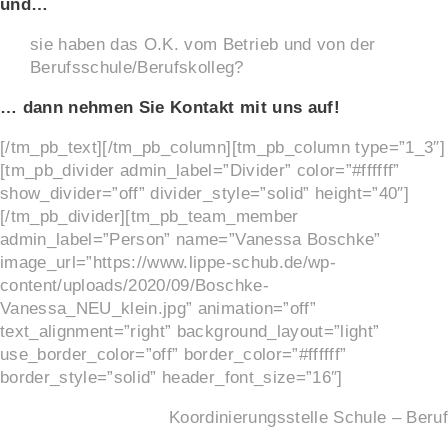
und…
sie haben das O.K. vom Betrieb und von der
Berufsschule/Berufskolleg?
… dann nehmen Sie Kontakt mit uns auf!
[/tm_pb_text][/tm_pb_column][tm_pb_column type=”1_3″]
[tm_pb_divider admin_label=”Divider” color=”#ffffff”
show_divider=”off” divider_style=”solid” height=”40″]
[/tm_pb_divider][tm_pb_team_member
admin_label=”Person” name=”Vanessa Boschke”
image_url=”https://www.lippe-schub.de/wp-
content/uploads/2020/09/Boschke-
Vanessa_NEU_klein.jpg” animation=”off”
text_alignment=”right” background_layout=”light”
use_border_color=”off” border_color=”#ffffff”
border_style=”solid” header_font_size=”16″]
Koordinierungsstelle Schule – Beruf