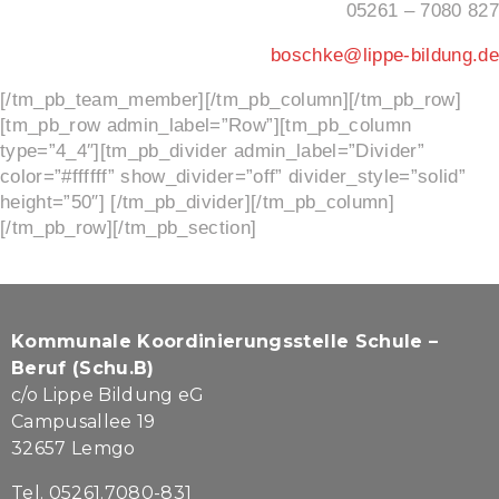
05261 – 7080 827
boschke@lippe-bildung.de
[/tm_pb_team_member][/tm_pb_column][/tm_pb_row]
[tm_pb_row admin_label=”Row”][tm_pb_column
type=”4_4″][tm_pb_divider admin_label=”Divider”
color=”#ffffff” show_divider=”off” divider_style=”solid”
height=”50″] [/tm_pb_divider][/tm_pb_column]
[/tm_pb_row][/tm_pb_section]
Kommunale Koordinierungsstelle Schule –
Beruf (Schu.B)
c/o Lippe Bildung eG
Campusallee 19
32657 Lemgo
Tel. 05261.7080-831