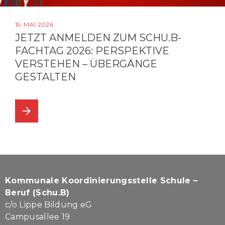
15. MAI 2026
JETZT ANMELDEN ZUM SCHU.B-
FACHTAG 2026: PERSPEKTIVE
VERSTEHEN – ÜBERGÄNGE
GESTALTEN
arrow_forward
Kommunale Koordinierungsstelle Schule –
Beruf (Schu.B)
c/o Lippe Bildung eG
Campusallee 19