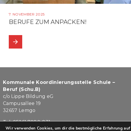
7. NOVEMBER 2025
BERUFE ZUM ANPACKEN!
arrow_forward
Kommunale Koordinierungsstelle Schule –
Beruf (Schu.B)
c/o Lippe Bildung eG
Campusallee 19
32657 Lemgo
Tel. 05261.7080-831
Wir verwenden Cookies, um dir die bestmögliche Erfahrung auf
kontakt@lippe-schub.de