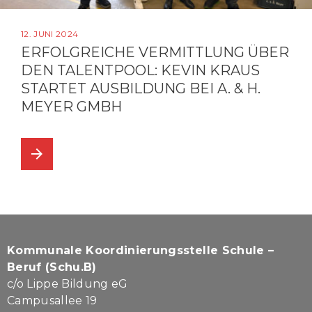
12. JUNI 2024
ERFOLGREICHE VERMITTLUNG ÜBER
DEN TALENTPOOL: KEVIN KRAUS
STARTET AUSBILDUNG BEI A. & H.
MEYER GMBH
arrow_forward
Kommunale Koordinierungsstelle Schule –
Beruf (Schu.B)
c/o Lippe Bildung eG
Campusallee 19