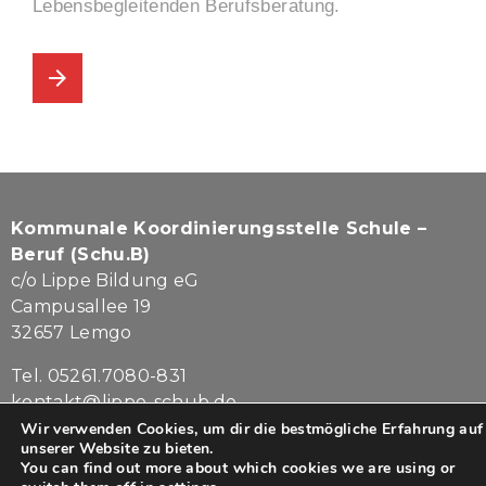
Lebensbegleitenden Berufsberatung.
arrow_forward
Kommunale Koordinierungsstelle Schule –
Beruf (Schu.B)
c/o Lippe Bildung eG
Campusallee 19
32657 Lemgo
Tel. 05261.7080-831
kontakt@lippe-schub.de
Wir verwenden Cookies, um dir die bestmögliche Erfahrung auf
Impressum
|
Datenschutz
unserer Website zu bieten.
You can find out more about which cookies we are using or