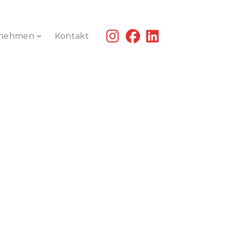
fab
fab
fab
rnehmen
Kontakt
fa-
fa-
fa-
instagram
facebook
linkedin