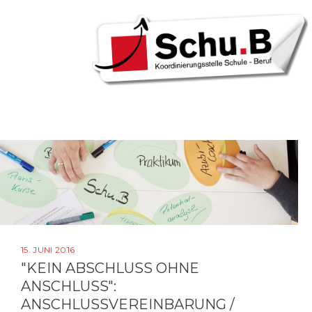
Tag:
Skip
to
15.
content
Juni
2016
15. JUNI 2016
"KEIN ABSCHLUSS OHNE
ANSCHLUSS":
ANSCHLUSSVEREINBARUNG /