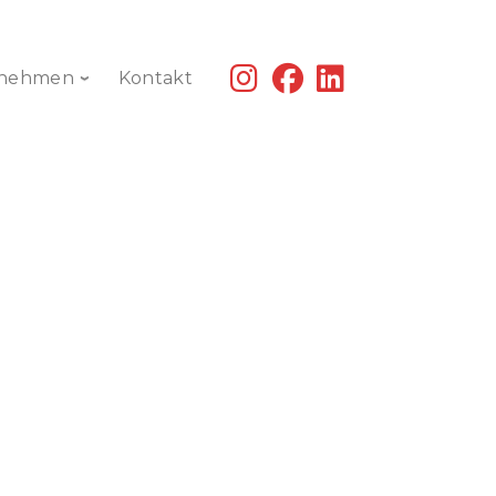
fab
fab
fab
rnehmen
Kontakt
fa-
fa-
fa-
instagram
facebook
linkedin