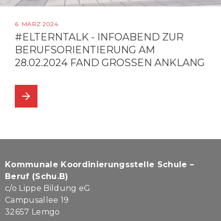
6. MÄRZ 2024
#ELTERNTALK - INFOABEND ZUR
BERUFSORIENTIERUNG AM
28.02.2024 FAND GROSSEN ANKLANG
arrow_forward
Kommunale Koordinierungsstelle Schule –
Beruf (Schu.B)
c/o Lippe Bildung eG
Campusallee 19
32657 Lemgo