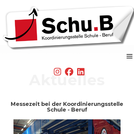
Skip
to
content
fab
fab
fab
Aktuelles
fa-
fa-
fa-
instagram
facebook
linkedin
Messezeit bei der Koordinierungsstelle
Schule - Beruf