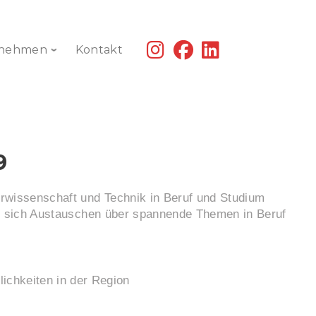
fab
fab
fab
rnehmen
Kontakt
fa-
fa-
fa-
instagram
facebook
linkedin
9
rwissenschaft und Technik in Beruf und Studium
und sich Austauschen über spannende Themen in Beruf
chkeiten in der Region