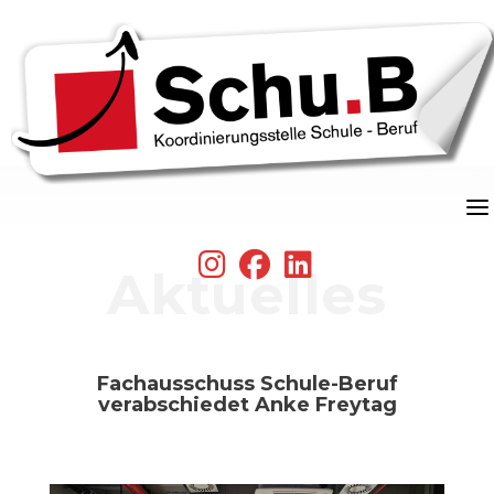
Skip
to
content
fab
fab
fab
Aktuelles
fa-
fa-
fa-
instagram
facebook
linkedin
Fachausschuss Schule-Beruf
verabschiedet Anke Freytag