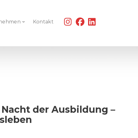
fab
fab
fab
rnehmen
Kontakt
fa-
fa-
fa-
instagram
facebook
linkedin
 Nacht der Ausbildung –
fsleben