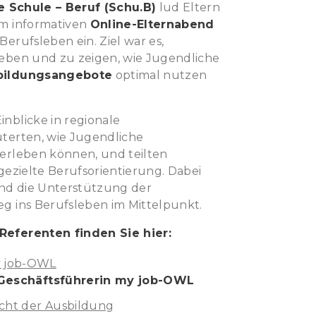
e Schule – Beruf (Schu.B)
lud Eltern
em informativen
Online-Elternabend
Berufsleben ein. Ziel war es,
geben und zu zeigen, wie Jugendliche
bildungsangebote
optimal nutzen
nblicke in regionale
uterten, wie Jugendliche
 erleben können, und teilten
 gezielte Berufsorientierung. Dabei
nd die Unterstützung der
eg ins Berufsleben im Mittelpunkt.
Referenten finden Sie hier:
y job-OWL
Geschäftsführerin my job-OWL
acht der Ausbildung