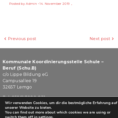
Posted by
Admin
14. November 2019
Beitragsnavigation
Previous post
Next post
Kommunale Koordinierungsstelle Schule –
Beruf (Schu.B)
c/o Lippe Bildung eG
Campusallee 19
32657 Lemgo
Tel. 05261.7080-831
Wir verwenden Cookies, um dir die bestmögliche Erfahrung auf
kontakt@lippe-schub.de
unserer Website zu bieten.
You can find out more about which cookies we are using or
Impressum
|
Datenschutz
switch them off in
settings
.